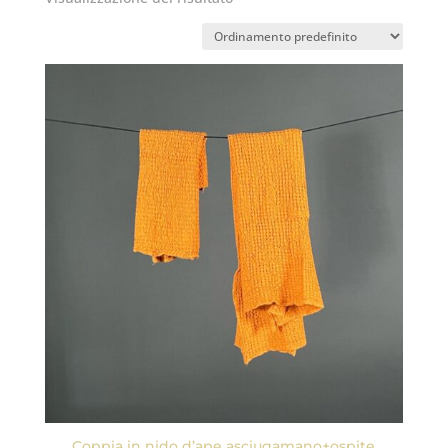
Coppia in nido d’ape asciugamano+ospite