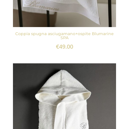
Coppia spugna asciugamano+ospite Blumarine
SPA
€
49.00