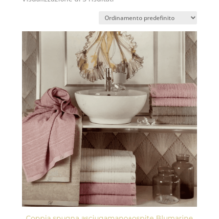
Coppia spugna asciugamano+ospite Blumarine