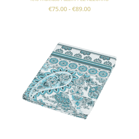
Fascia
€
75.00
-
€
89.00
di
prezzo:
da
€75.00
a
€89.00