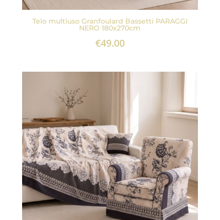
Telo multiuso Granfoulard Bassetti PARAGGI
NERO 180x270cm
€
49.00