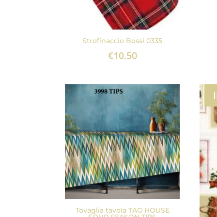
Strofinaccio Bossi 0335
€
10.50
Tovaglia tavola TAG HOUSE
FOUR SEASON TIPS