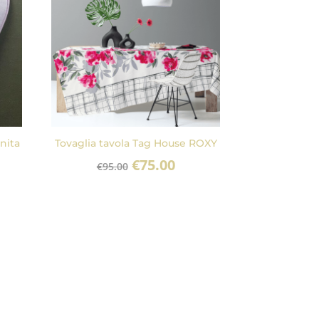
nita
Tovaglia tavola Tag House ROXY
Il
Il
€
75.00
€
95.00
prezzo
prezzo
zzo
originale
attuale
uale
era:
è:
€95.00.
€75.00.
0.