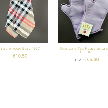
Strofinaccio Bossi 1367
Guantone Tag House tinta u
GLICINE
€
10.50
Il
Il
€
5.00
€
12.00
prezzo
pre
originale
att
era:
è:
€12.00.
€5.0