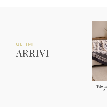
ULTIMI
ARRIVI
Telo m
PA