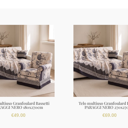
ultiuso Granfoulard Bassetti
Telo multiuso Granfoulard B
RAGGI NERO 180x270cm
PARAGGI NERO 270x27
€
49.00
€
69.00