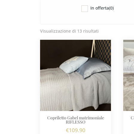
In offerta
(0)
Visualizzazione di 13 risultati
Copriletto Gabel matrimoniale
C
RIFLESSO
€
109.90