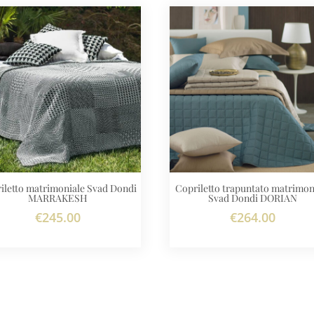
iletto matrimoniale Svad Dondi
Copriletto trapuntato matrimon
MARRAKESH
Svad Dondi DORIAN
€
245.00
€
264.00