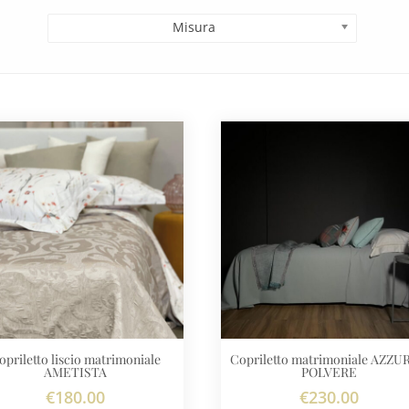
Misura
opriletto liscio matrimoniale
Copriletto matrimoniale AZZ
AMETISTA
POLVERE
€
180.00
€
230.00