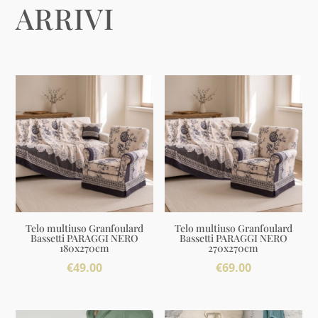
ARRIVI
Telo multiuso Granfoulard
Telo multiuso Granfoulard
Bassetti PARAGGI NERO
Bassetti PARAGGI NERO
180x270cm
270x270cm
€
49.00
€
69.00