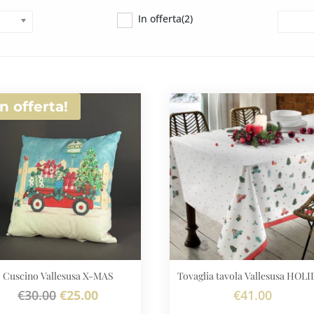
In offerta
(2)
In offerta!
Cuscino Vallesusa X-MAS
Tovaglia tavola Vallesusa HOL
Il
Il
€
30.00
€
25.00
€
41.00
prezzo
prezzo