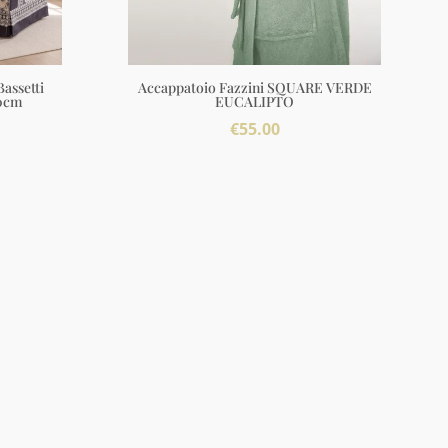
assetti
Accappatoio Fazzini SQUARE VERDE
0cm
EUCALIPTO
€
55.00