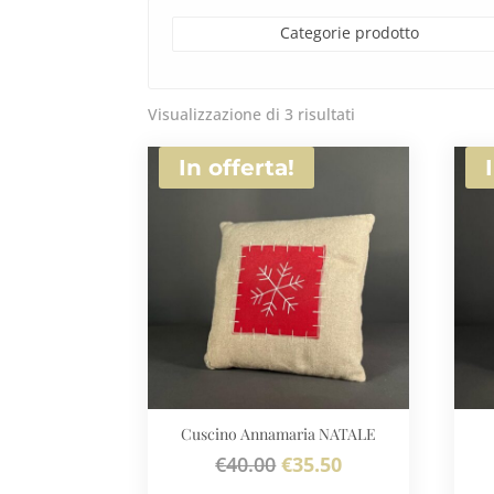
Categorie prodotto
Visualizzazione di 3 risultati
In offerta!
Cuscino Annamaria NATALE
Il
Il
€
40.00
€
35.50
prezzo
prezzo