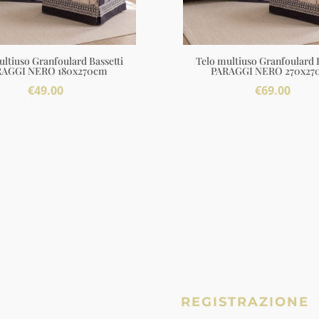
ultiuso Granfoulard Bassetti
Telo multiuso Granfoulard B
RAGGI NERO 180x270cm
PARAGGI NERO 270x27
€
49.00
€
69.00
REGISTRAZIONE