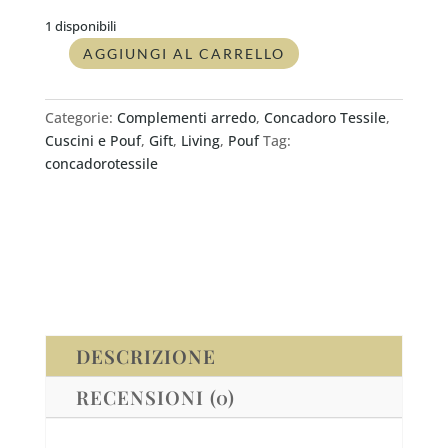
1 disponibili
AGGIUNGI AL CARRELLO
Pouf
Concadorotessile
ROMBO
Categorie:
Complementi arredo
,
Concadoro Tessile
,
quantità
Cuscini e Pouf
,
Gift
,
Living
,
Pouf
Tag:
concadorotessile
DESCRIZIONE
RECENSIONI (0)