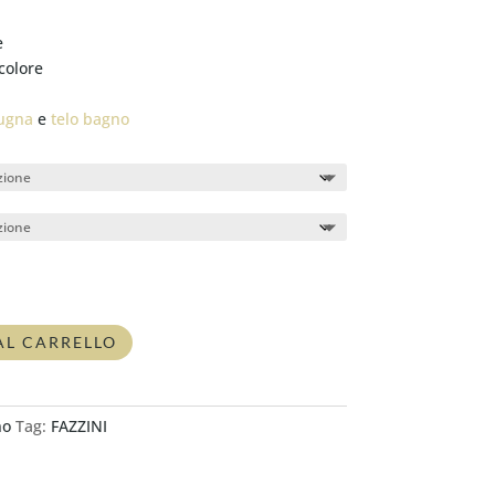
e
 colore
ugna
e
telo bagno
AL CARRELLO
no
Tag:
FAZZINI