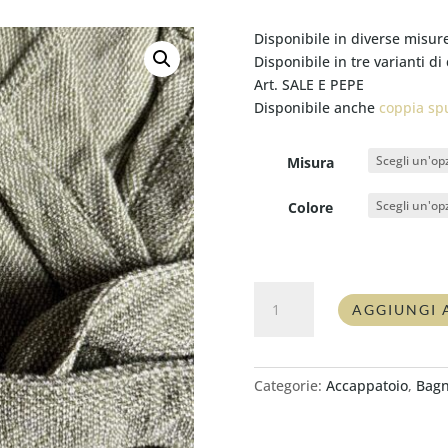
Disponibile in diverse misur
Disponibile in tre varianti di
Art. SALE E PEPE
Disponibile anche
coppia sp
Misura
Colore
Accappatoio
AGGIUNGI 
Fazzini
SALE
E
PEPE
Categorie:
Accappatoio
,
Bag
quantità