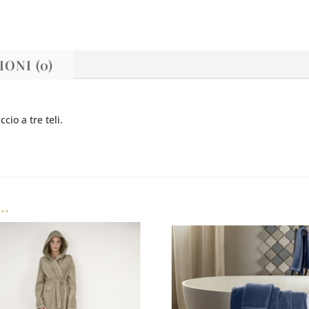
ONI (0)
io a tre teli.
…