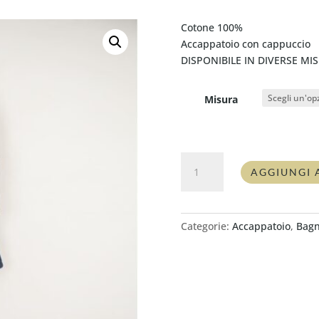
Cotone 100%
Accappatoio con cappuccio
DISPONIBILE IN DIVERSE MI
Misura
Accappatoio
AGGIUNGI 
Fazzini
SQUARE
QUETZAL
quantità
Categorie:
Accappatoio
,
Bag