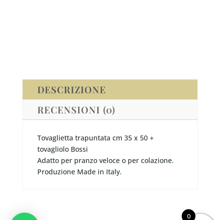
35
x
50
+
tovagliolo
Bossi
GRAPHIC
ROSSO
DESCRIZIONE
quantità
RECENSIONI (0)
Tovaglietta trapuntata cm 35 x 50 +
tovagliolo Bossi
Adatto per pranzo veloce o per colazione.
Produzione Made in Italy.
0