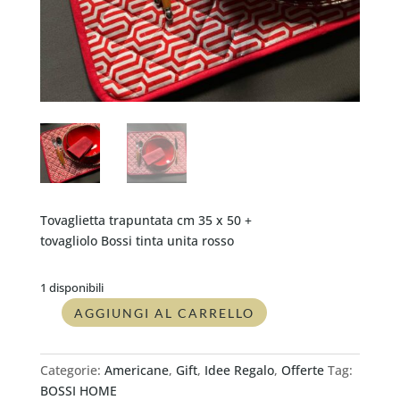
Tovaglietta trapuntata cm 35 x 50 +
tovagliolo Bossi tinta unita rosso
1 disponibili
AGGIUNGI AL CARRELLO
Americana
tovaglietta
trapuntata
Categorie:
Americane
,
Gift
,
Idee Regalo
,
Offerte
Tag:
cm
BOSSI HOME