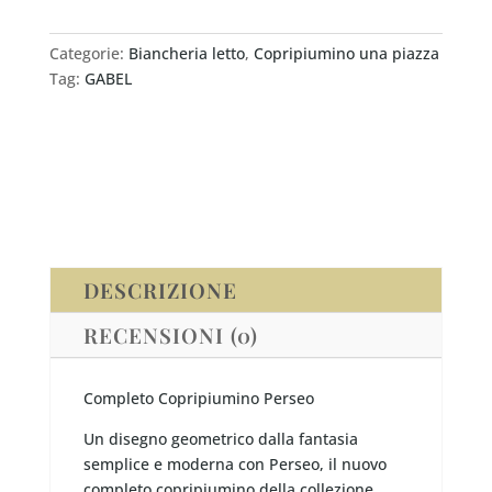
singolo
Gabel
Vallesusa
Categorie:
Biancheria letto
,
Copripiumino una piazza
PERSEO
Tag:
GABEL
quantità
DESCRIZIONE
RECENSIONI (0)
Completo Copripiumino Perseo
Un disegno geometrico dalla fantasia
semplice e moderna con Perseo, il nuovo
completo copripiumino della collezione