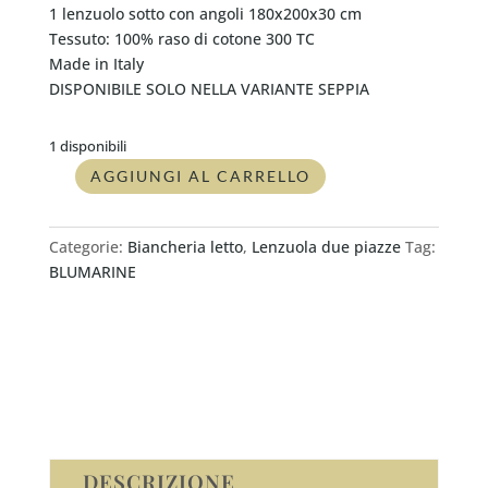
1 lenzuolo sotto con angoli 180x200x30 cm
Tessuto: 100% raso di cotone 300 TC
Made in Italy
DISPONIBILE SOLO NELLA VARIANTE SEPPIA
1 disponibili
AGGIUNGI AL CARRELLO
Completo
lenzuolo
matrimoniale
Categorie:
Biancheria letto
,
Lenzuola due piazze
Tag:
Blumarine
BLUMARINE
RIGORE
SEPPIA
quantità
DESCRIZIONE