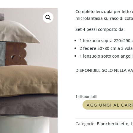
Completo lenzuola per letto
microfantasia su raso di coto
Set 4 pezzi composto da:
1 lenzuolo sopra 220×290
2 federe 50×80 cm a 3 vola
1 lenzuolo sotto con ango
DISPONIBILE SOLO NELLA V
1 disponibili
AGGIUNGI AL CAR
Completo
lenzuolo
piazza
Categorie:
Biancheria letto
,
L
e