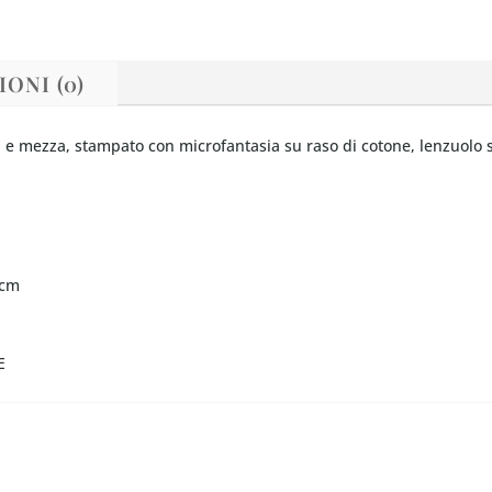
ONI (0)
e mezza, stampato con microfantasia su raso di cotone, lenzuolo so
 cm
E