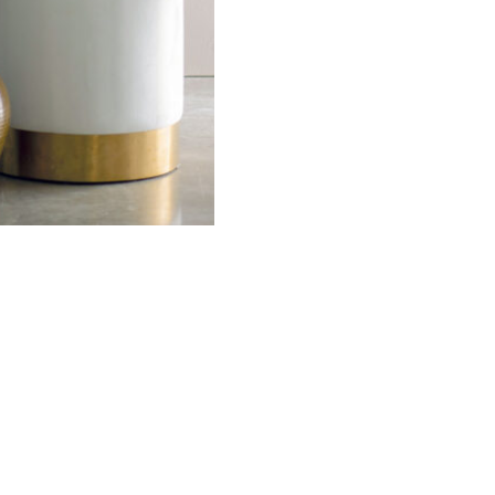
mezza
Svad
Dondi
DORIAN
ANICE
quantità