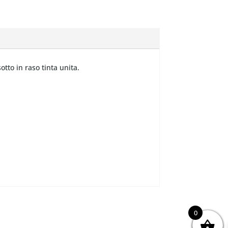
tto in raso tinta unita.
0