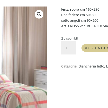
lenz. sopra cm 160×290
una federe cm 50×80
sotto angoli cm 90×200
Art. CROSS var. ROSA FUCSIA
2 disponibili
Completo
AGGIUNGI 
lenzuolo
singolo
Gabel
CROSS
Categorie:
Biancheria letto
,
L
ROSA
FUCSIA
quantità