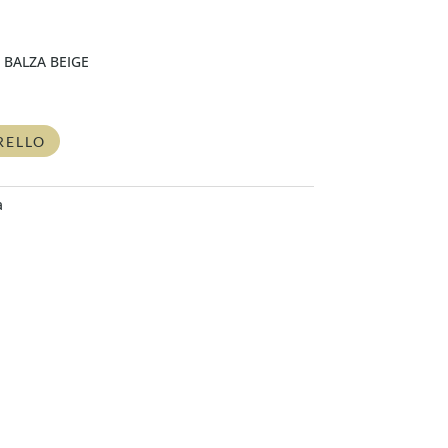
N BALZA BEIGE
RELLO
a