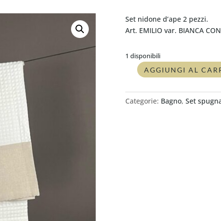
Set nidone d’ape 2 pezzi.
Art. EMILIO var. BIANCA CO
1 disponibili
AGGIUNGI AL CAR
Coppia
nido
d'ape
Categorie:
Bagno
,
Set spugn
asciugamano+ospite
Bellora
EMILIO
quantità