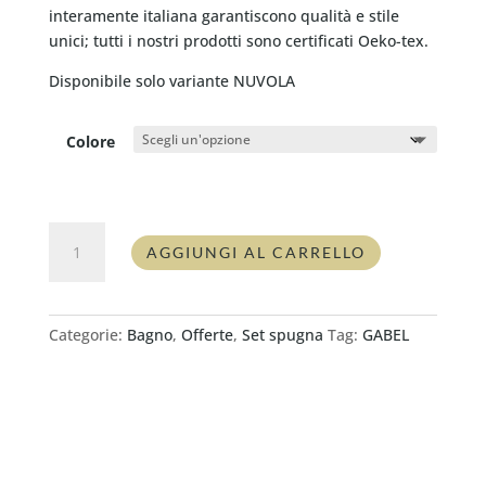
interamente italiana garantiscono qualità e stile
unici; tutti i nostri prodotti sono certificati Oeko-tex.
Disponibile solo variante NUVOLA
Colore
Coppia
AGGIUNGI AL CARRELLO
spugna
asciugamano+ospite
Gabel
SALVADOR
Categorie:
Bagno
,
Offerte
,
Set spugna
Tag:
GABEL
quantità