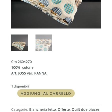
Cm 260×270
100% cotone
Art. JOSS var. PANNA
1 disponibili
AGGIUNGI AL CARRELLO
Copriletto
trapuntato
ricamato
Categorie:
Biancheria letto
,
Offerte
,
Quilt due piazze