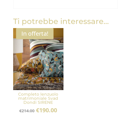
Ti potrebbe interessare…
In offerta!
Completo lenzuolo
matrimoniale Svad
Dondi SIRENE
Il
Il
€
190.00
€
214.00
prezzo
prezzo
originale
attuale