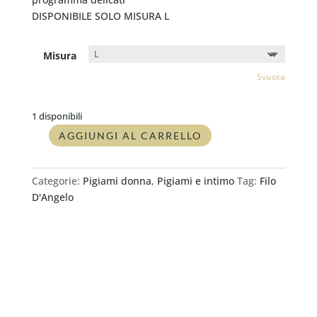
DISPONIBILE SOLO MISURA L
Misura
Svuota
1 disponibili
AGGIUNGI AL CARRELLO
Pigiama
donna
lungo
Categorie:
Pigiami donna
,
Pigiami e intimo
Tag:
Filo
FILO
D'Angelo
D'ANGELO
ORCHIDEA
ZIMMERMAN
quantità