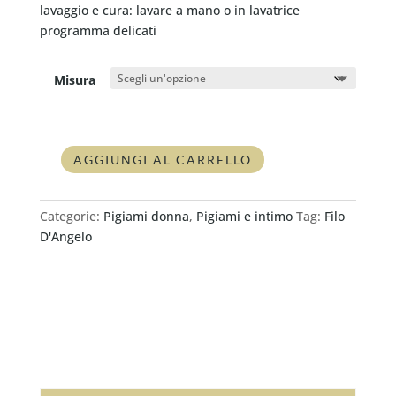
lavaggio e cura: lavare a mano o in lavatrice
programma delicati
Misura
AGGIUNGI AL CARRELLO
Pigiama
donna
lungo
Categorie:
Pigiami donna
,
Pigiami e intimo
Tag:
Filo
Filo
D'Angelo
D'angelo
PUKI
quantità