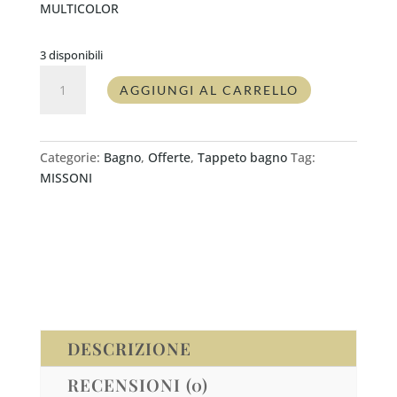
MULTICOLOR
3 disponibili
Tappeto
AGGIUNGI AL CARRELLO
bagno
Missoni
RIVERBERO
quantità
Categorie:
Bagno
,
Offerte
,
Tappeto bagno
Tag:
MISSONI
DESCRIZIONE
RECENSIONI (0)