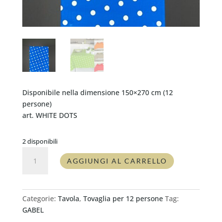
Disponibile nella dimensione 150×270 cm (12
persone)
art. WHITE DOTS
2 disponibili
Tovaglia
AGGIUNGI AL CARRELLO
tavola
Vallesusa
WHITE
DOTS
Categorie:
Tavola
,
Tovaglia per 12 persone
Tag:
blu
GABEL
quantità